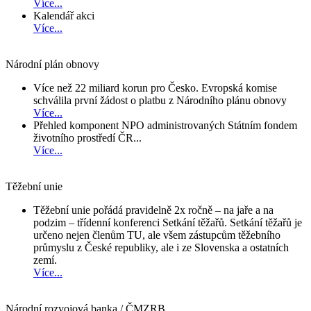
Více...
Kalendář akci
Více...
Národní plán obnovy
Více než 22 miliard korun pro Česko. Evropská komise
schválila první žádost o platbu z Národního plánu obnovy
Více...
Přehled komponent NPO administrovaných Státním fondem
životního prostředí ČR...
Více...
Těžební unie
Těžební unie pořádá pravidelně 2x ročně – na jaře a na
podzim – třídenní konferenci Setkání těžařů. Setkání těžařů je
určeno nejen členům TU, ale všem zástupcům těžebního
průmyslu z České republiky, ale i ze Slovenska a ostatních
zemí.
Více...
Národní rozvojová banka / ČMZRB