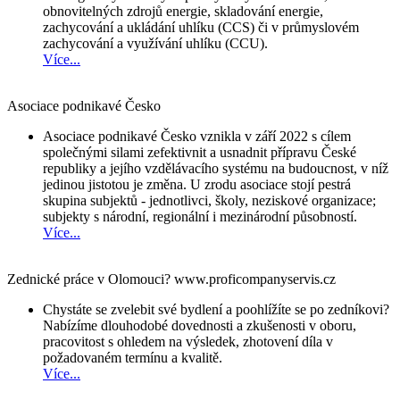
obnovitelných zdrojů energie, skladování energie,
zachycování a ukládání uhlíku (CCS) či v průmyslovém
zachycování a využívání uhlíku (CCU).
Více...
Asociace podnikavé Česko
Asociace podnikavé Česko vznikla v září 2022 s cílem
společnými silami zefektivnit a usnadnit přípravu České
republiky a jejího vzdělávacího systému na budoucnost, v níž
jedinou jistotou je změna. U zrodu asociace stojí pestrá
skupina subjektů - jednotlivci, školy, neziskové organizace;
subjekty s národní, regionální i mezinárodní působností.
Více...
Zednické práce v Olomouci? www.proficompanyservis.cz
Chystáte se zvelebit své bydlení a poohlížíte se po zedníkovi?
Nabízíme dlouhodobé dovednosti a zkušenosti v oboru,
pracovitost s ohledem na výsledek, zhotovení díla v
požadovaném termínu a kvalitě.
Více...