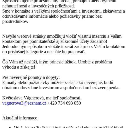
Sprostredkujeme profesionálny predaj, prenájom alebo výmenu
nehnuteľností a investičných príležitostí.
Sme v kontakte s veľkými spoločnosťami a investormi, získavame a
odovzdávame informácie alebo požiadavky priamo bez
prostredníkov.
Navyše webové stránky umožňujú vložiť vlastnú inzerciu s Vašim
kontaktom pre podnikateľské aj súkromné ​​účely zadarmo!
Jednoduchým spôsobom vložíte inzerát zadarmo s Vaším kontaktom
do príslušnej kategórie a necháte ho pracovať.
Čo Vám už neslúži, iným prinesie úžitok. Urobte z problému
výhodu a získajte!
Pre neverejné ponuky a dopyty:
E-maily alebo požiadavky môžete zaslať ako neverejné, budú
obratom odovzdané investorom a spoločnostiam bez zverejnenia.
Květoslava Vágnerová, majiteľ spoločnosti,
vagnerova3@seznam.cz
+420 734 693 050
Aktuální informace
Od 1. ledna 2025 je aktuální výše základní sazby EU 3,69 %