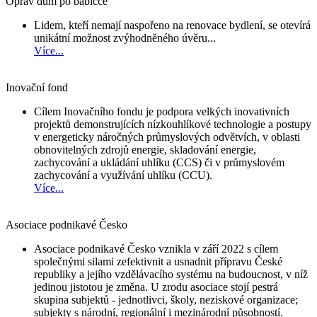
Oprav dům po babičce
Lidem, kteří nemají naspořeno na renovace bydlení, se otevírá
unikátní možnost zvýhodněného úvěru...
Více...
Inovační fond
Cílem Inovačního fondu je podpora velkých inovativních
projektů demonstrujících nízkouhlíkové technologie a postupy
v energeticky náročných průmyslových odvětvích, v oblasti
obnovitelných zdrojů energie, skladování energie,
zachycování a ukládání uhlíku (CCS) či v průmyslovém
zachycování a využívání uhlíku (CCU).
Více...
Asociace podnikavé Česko
Asociace podnikavé Česko vznikla v září 2022 s cílem
společnými silami zefektivnit a usnadnit přípravu České
republiky a jejího vzdělávacího systému na budoucnost, v níž
jedinou jistotou je změna. U zrodu asociace stojí pestrá
skupina subjektů - jednotlivci, školy, neziskové organizace;
subjekty s národní, regionální i mezinárodní působností.