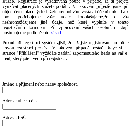
služeb. Registrace je vyžadována pouze v případě, že si přejete
využívat placených služeb portálu. V takovém případě jsme při
objednávce placených služeb povinni vám vystavit účetní doklad a k
tomu potřebujeme vaše údaje. Prohlašujeme,že o vás
neshromažďujeme jiné údaje, než které vyplníte v tomto
registračním formuláři. Při zpracování vašich osobních údajů
postupujeme podle těchto
zásad
.
Pokud při registraci systém zjistí, že již jste registrováni, odmítne
novou registraci provést. V takovém případě postačí, když si na
stránce "Přihlášení" vyžádáte zaslání zapomenutého hesla na váš e-
mail, který jste uvedli při registraci.
Jméno a příjmení nebo název společnosti
Adresa: ulice a č.p.
Adresa: PSČ