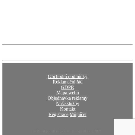
Obchodní podmínky
Reklamační řád
GDPR
Mapa webu
Objednávka reklamy
Naše služby
Kontakt
Registrace
Můj účet
© Portál podnikatelských nemovitostí s.r.o, 2021