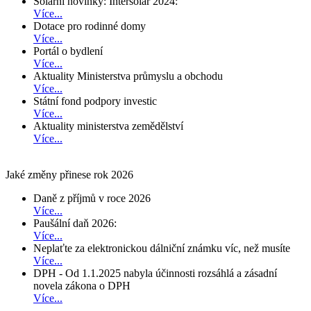
Solární novinky: Intersolar 2024:
Více...
Dotace pro rodinné domy
Více...
Portál o bydlení
Více...
Aktuality Ministerstva průmyslu a obchodu
Více...
Státní fond podpory investic
Více...
Aktuality ministerstva zemědělství
Více...
Jaké změny přinese rok 2026
Daně z příjmů v roce 2026
Více...
Paušální daň 2026:
Více...
Neplaťte za elektronickou dálniční známku víc, než musíte
Více...
DPH - Od 1.1.2025 nabyla účinnosti rozsáhlá a zásadní
novela zákona o DPH
Více...